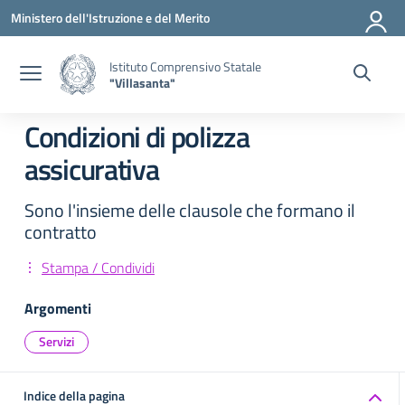
Vai ai contenuti
Vai al menu di navigazione
Vai al footer
Ministero dell'Istruzione e del Merito
Istituto Comprensivo Statale
"Villasanta"
Condizioni di polizza
assicurativa
Sono l'insieme delle clausole che formano il
contratto
Stampa / Condividi
Argomenti
Servizi
Indice della pagina