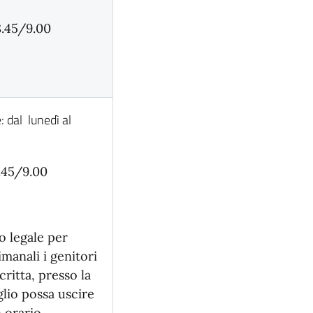
8.45/9.00
: dal lunedì al
8.45/9.00
o legale per
imanali i genitori
critta, presso la
iglio possa uscire
n orario