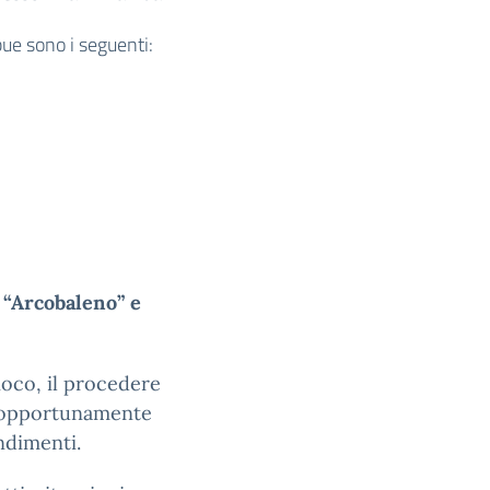
bue sono i seguenti:
a “Arcobaleno” e
gioco, il procedere
, opportunamente
ndimenti.