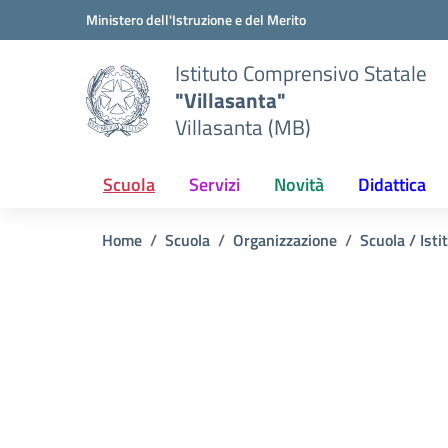
Vai ai contenuti
Vai al menu di navigazione
Vai al footer
Ministero dell'Istruzione e del Merito
Istituto Comprensivo Statale
"Villasanta"
Villasanta (MB)
Scuola
Servizi
Novità
Didattica
Home
Scuola
Organizzazione
Scuola / Isti