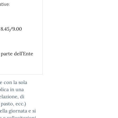
ative:
 8.45/9.00
 parte dell’Ente
e con la sola
plica in una
elazione, di
pasto, ecc.)
lla giornata e si
 e sollecitazioni